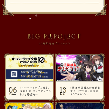
BIG PRPOJECT
10周年記念プロジェクト
06
13
「オーバーラップ文庫10
「俺は星間国家の悪徳領
周年記念 ポップアップス
主！」TVアニメ化決定！
Project
Project
トア」開催決…
ABCテレビ・…