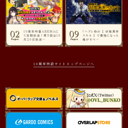
02
09
10周年特番ABEMAに
「ハズレ枠の 【 状態異常
て定期放送！第5回は10
スキル 】 で最強になった
Project
Project
月20日放送…
俺がすべ…
10周年特設サイトトップページへ